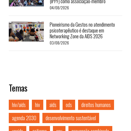
(IPPF) como associação-membro
04/08/2026
Pioneirismo da Gestos no atendimento
psicoterapêutico é destaque em
Networking Zone da AIDS 2026
03/08/2026
Temas
hiv/aids
hiv
aids
ods
direitos humanos
agenda 2030
desenvolvimento sustentável