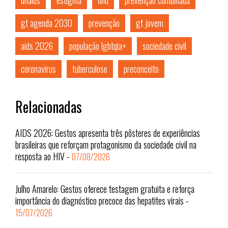
unaids
estigma
onu
prevenção combinada
gt agenda 2030
prevenção
gt jovem
aids 2026
população lgbtqia+
sociedade civil
coronavírus
tuberculose
preconceito
Relacionadas
AIDS 2026: Gestos apresenta três pôsteres de experiências
brasileiras que reforçam protagonismo da sociedade civil na
resposta ao HIV
-
07/08/2026
Julho Amarelo: Gestos oferece testagem gratuita e reforça
importância do diagnóstico precoce das hepatites virais
-
15/07/2026