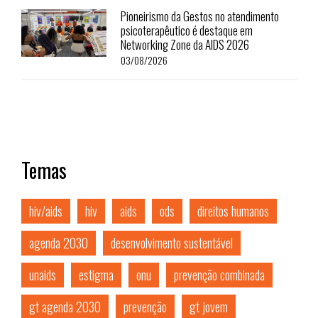
Pioneirismo da Gestos no atendimento
psicoterapêutico é destaque em
Networking Zone da AIDS 2026
03/08/2026
Temas
hiv/aids
hiv
aids
ods
direitos humanos
agenda 2030
desenvolvimento sustentável
unaids
estigma
onu
prevenção combinada
gt agenda 2030
prevenção
gt jovem