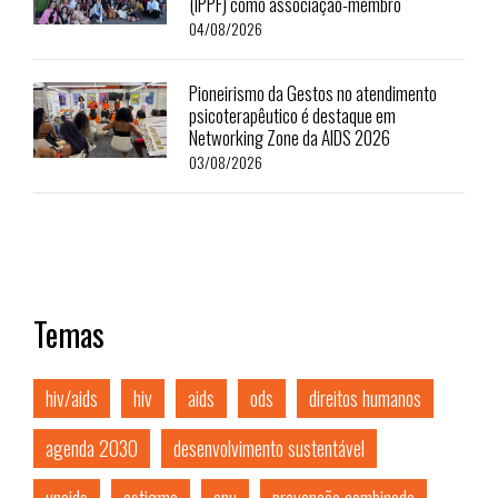
(IPPF) como associação-membro
04/08/2026
Pioneirismo da Gestos no atendimento
psicoterapêutico é destaque em
Networking Zone da AIDS 2026
03/08/2026
Temas
hiv/aids
hiv
aids
ods
direitos humanos
agenda 2030
desenvolvimento sustentável