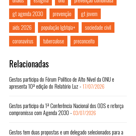
unaids
estigma
onu
prevenção combinada
gt agenda 2030
prevenção
gt jovem
aids 2026
população lgbtqia+
sociedade civil
coronavírus
tuberculose
preconceito
Relacionadas
Gestos participa do Fórum Político de Alto Nível da ONU e
apresenta 10ª edição do Relatório Luz
-
17/07/2026
Gestos participa da 1ª Conferência Nacional dos ODS e reforça
compromisso com Agenda 2030
-
03/07/2026
Gestos tem duas propostas e um delegado selecionados para a